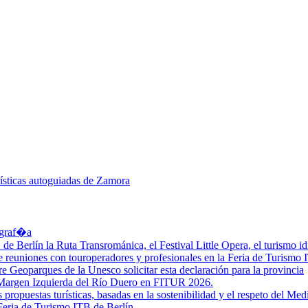
rísticas autoguiadas de Zamora
ograf�a
Berlín la Ruta Transrománica, el Festival Little Opera, el turismo idi
 reuniones con touroperadores y profesionales en la Feria de Turismo 
e Geoparques de la Unesco solicitar esta declaración para la provincia
a Margen Izquierda del Río Duero en FITUR 2026.
 propuestas turísticas, basadas en la sostenibilidad y el respeto del M
Feria de Turismo ITB de Berlín