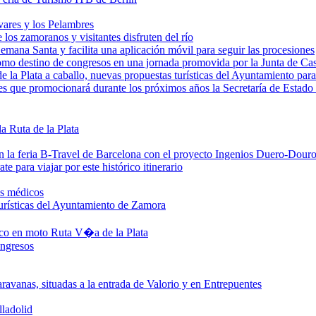
ivares y los Pelambres
los zamoranos y visitantes disfruten del río
Semana Santa y facilita una aplicación móvil para seguir las procesiones
mo destino de congresos en una jornada promovida por la Junta de Cas
 la Plata a caballo, nuevas propuestas turísticas del Ayuntamiento para
ales que promocionará durante los próximos años la Secretaría de Estad
a Ruta de la Plata
n la feria B-Travel de Barcelona con el proyecto Ingenios Duero-Dour
te para viajar por este histórico itinerario
os médicos
urísticas del Ayuntamiento de Zamora
tico en moto Ruta V�a de la Plata
ongresos
vanas, situadas a la entrada de Valorio y en Entrepuentes
ladolid