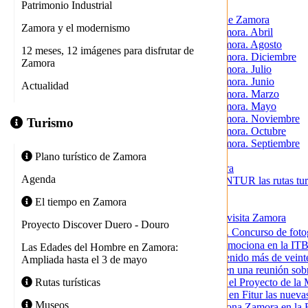
Patrimonio Industrial
Descubre zamora
12 meses, 12 imágenes para disfrutar de Zamora
Zamora y el modernismo
12 meses, 12 imágenes para Zamora. Abril
12 meses, 12 imágenes para Zamora. Agosto
12 meses, 12 imágenes para disfrutar de
12 meses, 12 imágenes para Zamora. Diciembre
Zamora
12 meses, 12 imágenes para Zamora. Julio
12 meses, 12 imágenes para Zamora. Junio
Actualidad
12 meses, 12 imágenes para Zamora. Marzo
12 meses, 12 imágenes para Zamora. Mayo
12 meses, 12 imágenes para Zamora. Noviembre
Turismo
12 meses, 12 imágenes para Zamora. Octubre
12 meses, 12 imágenes para Zamora. Septiembre
Actualidad
Plano turístico de Zamora
9 rutas BTT alrededor de Zamora
Agenda
Christoph Strieder presenta en INTUR las rutas tu
Cicloturismo en Zamora
El tiempo en Zamora
Ciudades AVE
Crece el número de turistas que visita Zamora
Proyecto Discover Duero - Douro
D�a de la ruta de la plata 2020. Concurso de fot
El Ayuntamiento de Zamora promociona en la ITB de 
Las Edades del Hombre en Zamora:
El concejal de Turismo ha mantenido más de veinte
Ampliada hasta el 3 de mayo
El concejal de Turismo plantea en una reunión sobr
El concejal de Turismo presenta el Proyecto de l
Rutas turísticas
El concejal de Turismo presenta en Fitur las nuevas
Museos
El concejal de Turismo promociona Zamora en la 