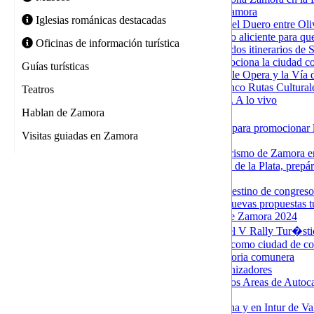
El turismo sigue creciendo en Zamora
Iglesias románicas destacadas
Instalada la barca de paso sobre el Duero entre Ol
La BarcaZa del Duero, un nuevo aliciente para que 
Oficinas de información turística
La Concejalía de Turismo edita dos itinerarios de 
La Concejalía de Turismo promociona la ciudad co
Guías turísticas
La Muralla, el Modernismo, Little Opera y la Vía de
La Vía de la Plata, una de las cinco Rutas Cultur
Teatros
Mercado de Abastos de Zamora. A lo vivo
Hablan de Zamora
Mercado ecol�gico 27 de abril
Motos, bicicletas y gastronomía para promocionar l
Visitas guiadas en Zamora
Ovinnova 2018
Participación del Concejal de turismo de Zamora e
Pasaporte Digital de la Ruta Vía de la Plata, prepára
Postales de la Pasión
Presentación de Zamora como destino de congres
Presentación en FITUR de las nuevas propuestas t
Programa de la Semana Santa de Zamora 2024
Se abren las inscripciones para el V Rally Tur�s
Se confirma el auge de Zamora como ciudad de c
X simposio internacional de historia comunera
Zamora 2022: el año de los polinizadores
Zamora dispone desde hoy de dos Areas de Autocara
Zamora en casa
Zamora en la IBTM de Barcelona y en Intur de Val