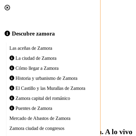
+34 980 533 694
oficinaturismo@zamora.es
Descubre zamora
Las aceñas de Zamora
La ciudad de Zamora
Cómo llegar a Zamora
+34 980 533 694
Historia y urbanismo de Zamora
oficinaturismo@zamora.es
El Castillo y las Murallas de Zamora
Zamora capital del románico
Puentes de Zamora
Mercado de Abastos de Zamora
Zamora ciudad de congresos
Mercado de Abastos de Zamora. A lo vivo