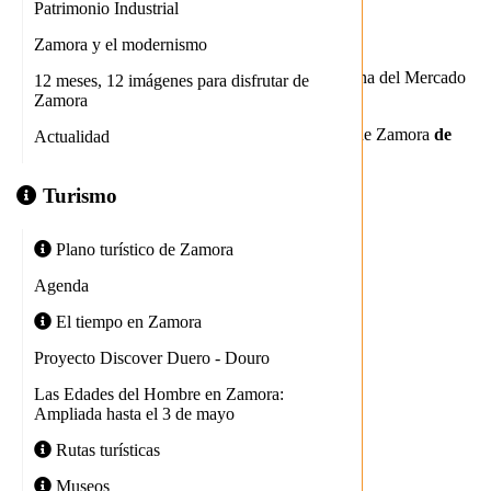
Patrimonio Industrial
7477
Zamora y el modernismo
Esta exposición recoge imágenes de la vida cotidiana del Mercado
12 meses, 12 imágenes para disfrutar de
de Abastos de Zamora a lo largo de los años.
Zamora
Se puede visitar en el propio Mercado de Abastos de Zamora
de
Actualidad
lunes a sábado de 9,00 a 14,00 horas.
Turismo
Plano turístico de Zamora
Agenda
El tiempo en Zamora
Proyecto Discover Duero - Douro
Las Edades del Hombre en Zamora:
Ampliada hasta el 3 de mayo
Rutas turísticas
Museos